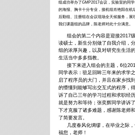
组成功举办了GMP2017会议，实验室的
的海报、胸卡十分专业，接机组肖艳阳在机
后勤组、注册组在会议现场全天候服务，展
我们课题组的品牌，陈老师对此十分满意。
组会的第二个内容是迎接2017
读硕士，新生分别做了自我介绍，
组的浓厚兴趣，以及对研究生生活
生活当中多多指教。
接下来进入组会的主题，6位201
同学表示：驻足回眸三年来的求学
启了程序员的大门，并且在家乡找
的懵懂到能够写出交互式的程序，
诉了自己三年的学习过程和求职经
就是努力和等待；张奕辉同学讲诉
下才克服了诸多难题，感谢陈老师
了简要发言。
几度春风化绸缪，在毕业之际，也
福您，老师！