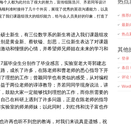
热点
同学每个人都为此付出了很大的努力，宣传组陈浩川、齐若同等设计
场顺利准时接待了几十个外宾，展现了优秀的英语沟通能力，以及
推荐
现了我们课题组强大的组织能力，给与会人员美好的印象，打造了
最新
热点
级硕士新生，有三位数学系的新生将进入我们课题组攻
分别是黄金新、蔡钦镒、彭思，三位新生表达了对课题
的激动和憧憬的心情
其他
，并希望师兄师姐在未来的学习和
登录
7届毕业生分别作了毕业感言，实验室老大哥郭建志
条目 f
之路，
成长了许多，在陈老师和曹老师的悉心指导下开
评论 f
到了理想的工作；曾颖同学也有类似的感受，从对编程
得益于两位老师的谆谆教导；齐若同同学现身说法，讲
Word
历，鼓励大家一定能够找到理想的工作，而你所需要的
了自己在科研上遇到了许多问题，正是在陈老师的指导
和实验室的师弟师妹；以此同时，刘红伟和沈子富也作
许再也听不到您的教诲，对我们来说真是遗憾，祝